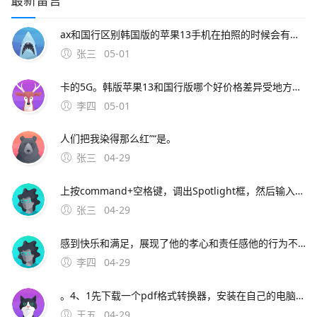
ax和国行区别韩国版的苹果13手机在拍照的时候会有声音，手机设置静音拍照的时候也会有声音，国行13promax拍照的时候没有声音苹果公司Apple Inc是美国一家高科技公司由史蒂夫·乔布斯斯蒂夫·盖瑞·沃兹尼亚克和罗纳德·杰拉尔德·韦恩Ron Wayne等人于1976年4月1
张三
05-01
卡的5G。韩版苹果13和国行版哪个好价格差异受地方政策和税收影响，同型号苹果手机在不同地区价格不同，例如iPhone 13 Pro 128G国行版售价7999元，美版售价899美元设计细节国行支持双卡的版本采用双S
李四
05-01
人们把我染得那么红”“是。
张三
04-29
上按command+空格键，调出Spotlight框，然后输入预览，在结果中点击预览，进行启用 也可以在桌面上或者磁盘中找到任意一张图片打开，也能调出预览功能 打开预览后，是一个文件选择窗口，如果是进行图片编辑操作
张三
04-29
感到快乐和满足，展现了他的孝心和责任感他的行为不仅是一种爱的表达，也是一种对生命的尊重和珍视每个人都应该珍惜生命中的每一个时刻，尤其是与亲人共度的时光看图写话特点和好处 一 看图
李四
04-29
。4、1先下载一个pdf格式转换器，安装在自己的电脑上，pdf格式转换器是可以把图片和文档以及pdf之间的格式相互转换的2打开安装好的pdf格式转换器，先找到要转换的文
王五
04-29