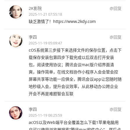
2K影院
@回复
2025-11-21 07:55:18
缺乏激情了！https://www.2kdy.com
李四
@回复
2025-11-19 05:09:47
cOS系统第三步接下来选择文件的保存位置，点击下
载保存安装包第四步下载完成以后双击打开安装
包，阅读使用协议；腾讯会议mac版介绍界面清
爽，操作简单，在线文档协作小程序入会会管会控
屏幕共享等功能一应俱全，腾讯会议app让您随时随
地秒级入会，提升会议效率，从此移动办公跨企业
开会不再是难题智会互联
李四
@回复
2025-11-19 06:25:59
acOS以及Web端平台全覆盖怎么下载1苹果电脑用
户可以使用浏览器搜索“腾讯mac软件中心”，然后点